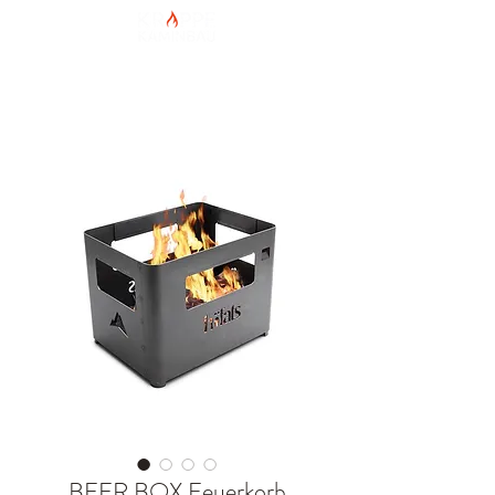
HOME
Shop
Hersteller
Galerie
Kontakt
Hersteller
BEER BOX Feuerkorb