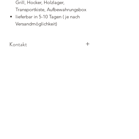
Grill, Hocker, Holzlager,
Transportkiste, Aufbewahrungsbox
lieferbar in 5-10 Tagen ( je nach
Versandmöglichkeit)
Kontakt
Besuchen Sie uns in Berlin-
Friedrichshagen. Lassen Sie sich von
unseren Ausstellungsgeräten
inspirieren und von unserem
Fachpersonal beraten.
Nach Vereinbarung ist auch eine
Beratung bei Ihnen vor Ort kostenfrei
möglich.
Hier finden Sie uns: Bölschestr. 133,
12587 Berlin
Telefon +49 30 4723619,
Email info@traumkamin.de