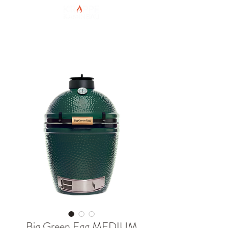
HOME
Shop
Hersteller
Galerie
Kontakt
Hersteller
Big Green Egg MEDIUM