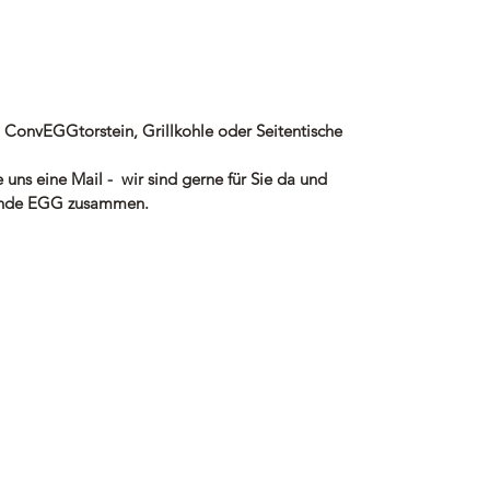
, ConvEGGtorstein, Grillkohle oder Seitentische
e uns eine Mail - wir sind gerne für Sie da und
assende EGG zusammen.
r
Info@traumkamin.de
©2024 - Ofen & Kaminbau Krappe