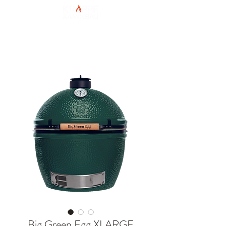
HOME
Shop
Hersteller
Galerie
Kontakt
Hersteller
Big Green Egg XLARGE