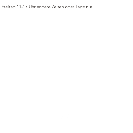
 Freitag 11-17 Uhr andere Zeiten oder Tage nur
r
Info@traumkamin.de
©2024 - Ofen & Kaminbau Krappe