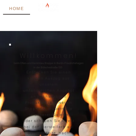
HOME
Shop
Hersteller
Galerie
Kontakt
Hersteller
Willkommen!
beim Ofen-und Kaminbau Krappe in
Berlin-Friedrichshagen
in der Bölschestraße 133
Entdecken Sie einen
kleinen Auszug aus
unserem
umfangreichen Angebot
an hochwertigen
Produkten in unserem
S
hop oder stöbern Sie
in unserer Galerie
oder schauen Sie direkt
bei den Herstellern auf
der Webseite nach